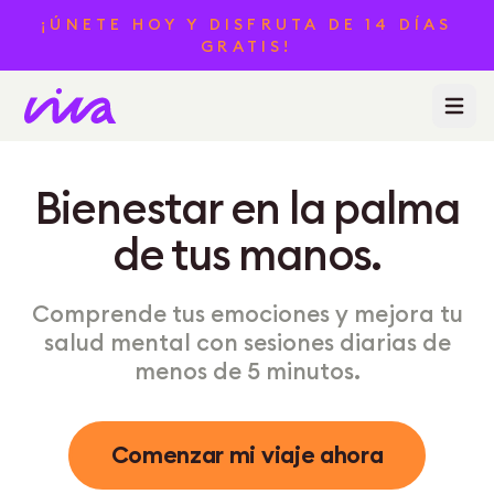
¡ÚNETE HOY Y DISFRUTA DE 14 DÍAS
GRATIS!
Abrir m
Bienestar en la palma
de tus manos.
Comprende tus emociones y mejora tu
salud mental con sesiones diarias de
menos de 5 minutos.
Comenzar mi viaje ahora