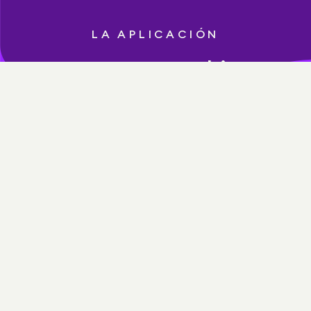
LA APLICACIÓN
Pequeños cambios
positivos que durarán
toda la vida.
Controla tu ansiedad con fortaleza mental
Aprende técnicas para manejar el estrés
Reconoce la depresión y cómo superarla
Mejora tu sueño y despierta revitalizado